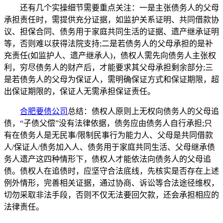
还有几个实操细节需要重点关注：一是主张债务人的父母
承担责任时，需提供充分证据，如监护关系证明、共同借款协
议、担保合同、债务用于家庭共同生活的证据、遗产继承证明
等，否则难以获得法院支持;二是若债务人的父母承担的是补
充责任(如监护人、遗产继承人)，债权人需先向债务人主张权
利，穷尽债务人的财产后，才能要求其父母承担剩余部分;三
是若债务人的父母为保证人，需明确保证方式和保证期限，超
出保证期限的，保证人无需承担保证责任。
合肥要债公司
总结：债权人原则上无权向债务人的父母追
债，“子债父偿”没有法律依据，债务应由债务人自行承担;只
有在债务人是无民事/限制民事行为能力人、父母是共同借款
人/保证人/债务加入人、债务用于家庭共同生活、父母继承债
务人遗产这四种情形下，债权人才能依法向债务人的父母追
债。债权人在追债时，应坚守合法底线，先核实是否存在上述
例外情形，完善相关证据，通过协商、诉讼等合法途径维权，
切勿采取非法手段，否则不仅无法要回欠款，还会承担相应的
法律责任。