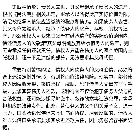
第四种情形：债务人去世，其父母继承了债务人的遗产。
根据《民法典》相关规定，继承人以所得遗产实际价值为限，
清偿被继承人依法应当缴纳的税款和债务。如果债务人去世，
其父母作为继承人，继承了债务人的房产、存款、股权等遗
产，那么债权人可要求其父母在继承遗产的实际价值范围内，
偿还债务人的欠款;若其父母明确放弃继承债务人的遗产，则
无需承担任何还款责任，债权人只能在债务人的遗产范围内主
张权利，遗产不足清偿的部分，无法要求其父母代偿。
需要特别警惕的是，债权人向债务人的父母追债，必须符
合上述法定例外情形，否则将面临法律风险。现实中，部分债
权人因催收无果，采取骚扰、威胁、恐吓债务人父母等非法手
段，要求其替债务人还款，这种行为不仅侵犯了债务人父母的
合法权益，还可能涉嫌寻衅滋事、敲诈勒索等违法犯罪，需承
担相应的法律责任。此外，若债务人的父母因关爱子女、迫于
压力，口头承诺代偿但未签订书面协议，后续反悔的，债权人
难以凭借口头承诺要求其承担还款责任，因此务必留存书面证
据。