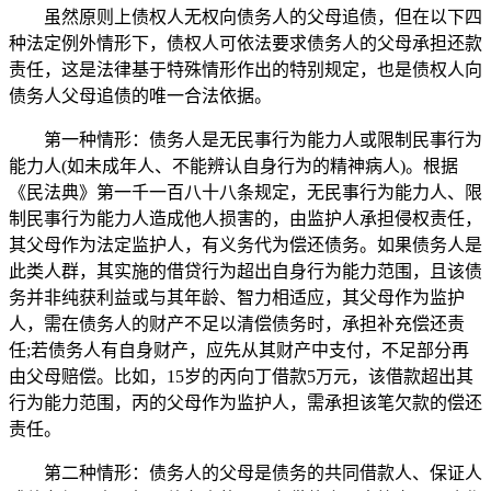
虽然原则上债权人无权向债务人的父母追债，但在以下四
种法定例外情形下，债权人可依法要求债务人的父母承担还款
责任，这是法律基于特殊情形作出的特别规定，也是债权人向
债务人父母追债的唯一合法依据。
第一种情形：债务人是无民事行为能力人或限制民事行为
能力人(如未成年人、不能辨认自身行为的精神病人)。根据
《民法典》第一千一百八十八条规定，无民事行为能力人、限
制民事行为能力人造成他人损害的，由监护人承担侵权责任，
其父母作为法定监护人，有义务代为偿还债务。如果债务人是
此类人群，其实施的借贷行为超出自身行为能力范围，且该债
务并非纯获利益或与其年龄、智力相适应，其父母作为监护
人，需在债务人的财产不足以清偿债务时，承担补充偿还责
任;若债务人有自身财产，应先从其财产中支付，不足部分再
由父母赔偿。比如，15岁的丙向丁借款5万元，该借款超出其
行为能力范围，丙的父母作为监护人，需承担该笔欠款的偿还
责任。
第二种情形：债务人的父母是债务的共同借款人、保证人