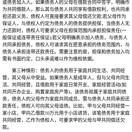
或债务加入人。如果债务人的父母在借款合同中签字，明确作
为共同借款人，那么其与债务人共同享有借款权利，也共同承
担还款义务，债权人可直接要求其父母偿还欠款;若父母作为
保证人，与债权人约定为债务人的债务提供担保，当债务人无
力还款时，债权人可要求父母在担保范围内承担担保责任(一
般保证或连带责任保证);若父母明确表示加入债务，与债务人
共同承担债务，债权人可请求其在愿意承担的债务范围内，与
债务人承担连带还款责任。需要注意的是，担保和债务加入均
需有书面约定，口头承诺难以作为维权依据。
第三种情形：债务人的债务用于家庭共同生活、共同经
营，其父母从中受益。如果债务人是成年人，但与父母共同生
活、共同经营，且借款用于家庭日常开支、家庭经营活动(如
共同开办企业、购置家庭房产等)，该债务就属于家庭共同债
务，债务人的父母作为家庭共同成员，需与债务人共同承担还
款责任，债权人可向其父母追债。比如，甲与父母共同经营一
家小店，甲向乙借款10万元用于小店进货，该笔债务用于家庭
共同经营，乙作为债权人，可要求甲的父母与甲共同偿还欠
款。