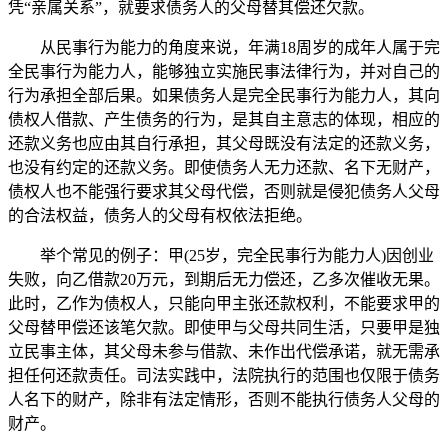
凭“亲属关系”，就要求债务人的父母替其偿还欠款。
从民事行为能力的角度来说，年满18周岁的成年人属于完
全民事行为能力人，能够独立实施民事法律行为，并对自己的
行为承担全部后果。如果债务人是完全民事行为能力人，其向
债权人借款、产生债务的行为，是其自主意志的体现，相应的
还款义务也应由其自行承担，其父母既没有法定的还款义务，
也没有约定的还款义务。即使债务人无力还款、名下无财产，
债权人也不能强行要求其父母代偿，否则就是侵犯债务人父母
的合法权益，债务人的父母有权依法拒绝。
举个常见的例子：甲(25岁，完全民事行为能力人)因创业
失败，向乙借款20万元，到期后无力偿还，乙多次催收无果。
此时，乙作为债权人，只能向甲主张还款权利，不能要求甲的
父母替甲偿还该笔欠款。即使甲与父母共同生活，只要甲是独
立民事主体，其父母未参与借款、未作出代偿承诺，就无需承
担任何还款责任。司法实践中，法院执行的范围也仅限于债务
人名下的财产，除非有法定情形，否则不能执行债务人父母的
财产。