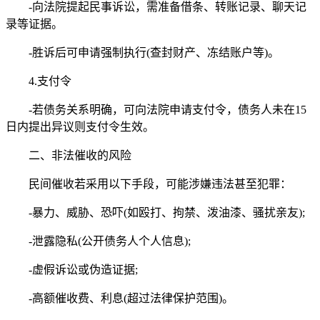
-向法院提起民事诉讼，需准备借条、转账记录、聊天记
录等证据。
-胜诉后可申请强制执行(查封财产、冻结账户等)。
4.支付令
-若债务关系明确，可向法院申请支付令，债务人未在15
日内提出异议则支付令生效。
二、非法催收的风险
民间催收若采用以下手段，可能涉嫌违法甚至犯罪：
-暴力、威胁、恐吓(如殴打、拘禁、泼油漆、骚扰亲友);
-泄露隐私(公开债务人个人信息);
-虚假诉讼或伪造证据;
-高额催收费、利息(超过法律保护范围)。