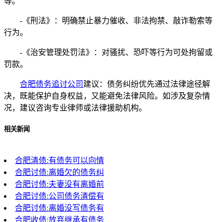
等。
-《刑法》：明确禁止暴力催收、非法拘禁、敲诈勒索等
行为。
-《治安管理处罚法》：对骚扰、恐吓等行为可处拘留或
罚款。
合肥债务追讨公司
建议：债务纠纷优先通过法律途径解
决，既能保护自身权益，又能避免法律风险。如涉及复杂情
况，建议咨询专业律师或法律援助机构。
相关新闻
合肥清债:有债务可以向情
合肥讨债:离婚欠的债务纠
合肥讨债:夫妻没有离婚前
合肥讨债:公司债务清偿有
合肥讨债:离婚没写债务有
合肥收债:放弃继承有债务