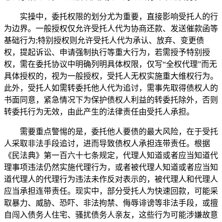
实操中，委托权限的划分尤为重要，直接影响受托人的行
为边界。一般授权仅允许受托人代为协商还款、发送催款函等
基础行为;特别授权则允许受托人代为承认、放弃、变更债
权，提起诉讼、申请强制执行等重大行为，若需授予特别授
权，需在委托协议中明确列明具体权限，仅写“全权代理”而无
具体授权的，视为一般授权，受托人无权实施重大维权行为。
此外，受托人如需转委托他人代为追讨，需事先取得债权人的
书面同意，紧急情况下为保护债权人利益的转委托除外，否则
转委托行为无效，由此产生的法律责任由受托人承担。
需要重点警惕的是，委托他人要债的最大风险，在于受托
人采取非法手段追讨，进而导致债权人承担连带责任。根据
《民法典》第一百六十七条规定，代理人知道或者应当知道代
理事项违法仍然实施代理行为，或者被代理人知道或者应当知
道代理人的代理行为违法未作反对表示的，被代理人和代理人
应当承担连带责任。现实中，部分受托人为快速回款，可能采
取暴力、威胁、恐吓、非法拘禁、侮辱诽谤等非法手段，或擅
自闯入债务人住宅、骚扰债务人亲友，这些行为可能涉嫌故意