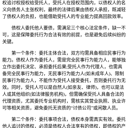
权追讨权授权给受托人，受托人在授权范围内，以债权人的名
义向债务人主张权利，最终的法律后果由债权人承担，既减轻
了债权人的负担，也能借助受托人的专业能力提高回款效率。
债权人委托他人要债，需满足三个核心法定条件，缺一不
可，这是保障委托行为合法有效的前提，也是避免后续纠纷的
关键。
第一个条件：委托主体合法，双方均需具备相应民事行为
能力。债权人作为委托人，需是完全民事行为能力人，能够独
立作出委托决定、承担委托后果;受托人作为代理人，也需具
备完全民事行为能力，无民事行为能力人(如未成年人)、限制
民事行为能力人，不能作为受托人接受委托，否则委托行为无
效。同时，受托人可以是自然人(如亲友、律师)，也可以是法
人或其他组织(如法律服务机构)，但需确保受托人具备合法的
代理资质，尤其委托专业机构时，需核实其营业执照、执业许
可等相关资质，避免委托无资质的“讨债公司”或闲散人员。
第二个条件：委托事项合法，债权本身需真实有效。委托
他人追讨的债权，必须是债权人合法享有的债权，即债权的产