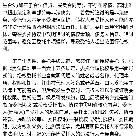
生合法(如基于合法借贷、买卖合同等)，不存在赌债、高利贷
中超出法定利率部分等非法债务——若委托追讨的是非法债
务，委托行为本身不受法律保护，债权人与受托人还可能因参
与非法债务催收承担相应法律责任。同时，委托事项需明确具
体，需在委托协议中载明追讨的债权金额、债务人信息、追讨
范围等，避免因委托事项模糊，导致受托人超出范围行使权
利。
第三个条件：委托手续规范，需签订书面授权委托书。根
据《民法典》第一百六十五条规定，委托代理授权采用书面形
式的，授权委托书应当载明代理人的姓名或者名称、代理事
项、权限和期限，并由被代理人签名或者盖章。口头委托虽在
法律上可能有效，但后续发生争议时，债权人难以举证证明委
托权限、委托范围，极易引发纠纷，因此最稳妥的方式是签订
书面委托协议(或授权委托书)。协议中需明确核心内容：委托
人(债权人)与受托人的基本信息、委托事项(如追讨欠款、协商
还款、提起诉讼等)、委托权限(一般授权或特别授权)、委托期
限、双方权利义务、违约责任等，尤其要明确受托人不得采取
非法手段追讨，避免后续因受托人的违法行为牵连自身。