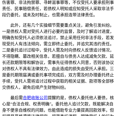
伤害罪、非法拘禁罪、寻衅滋事罪等，不仅受托人要承担刑事
责任、民事赔偿责任，若债权人明知或应知受托人采取非法手
段仍委托，或未及时制止，也需承担连带法律责任。
此外，还有几个实操细节需要重点关注，避免引发纠纷。
一是债权人需对受托人进行必要的监督，及时了解追讨进度，
明确告知受托人必须依法追讨，禁止采用任何非法手段，若发
现受托人有违法倾向，需立即终止委托，并追究其违约责任。
二是委托追讨过程中，受托人需及时向债权人反馈追讨情况，
不得隐瞒、篡改相关信息，若擅自与债务人达成减免欠款、延
长还款期限等和解协议，需事先征得债权人同意，否则该协议
对债权人不具有法律效力，由此造成的损失由受托人承担。三
是委托期限届满或委托事项完成后，双方需及时办理委托终止
手续，受托人需将追讨过程中获取的相关证据、款项等全部移
交债权人，避免后续产生财物纠纷。
最后需
合肥收账公司
提醒的是，债权人委托他人要债，核
心是“合法合规、权责明确”。委托他人追讨欠款，既能解决自
身不便亲自维权的问题，也能借助专业力量提高回款效率，但