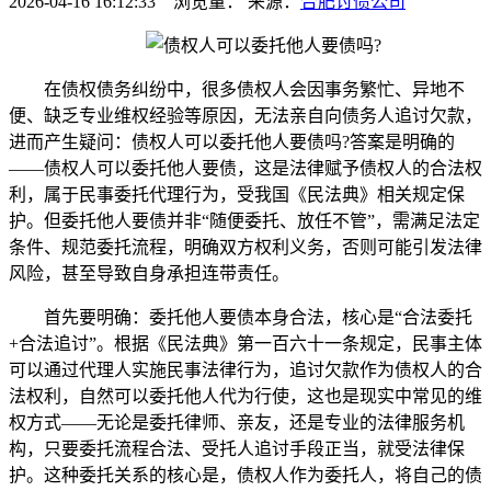
2026-04-16 16:12:33 浏览量：
来源：
合肥讨债公司
在债权债务纠纷中，很多债权人会因事务繁忙、异地不
便、缺乏专业维权经验等原因，无法亲自向债务人追讨欠款，
进而产生疑问：债权人可以委托他人要债吗?答案是明确的
——债权人可以委托他人要债，这是法律赋予债权人的合法权
利，属于民事委托代理行为，受我国《民法典》相关规定保
护。但委托他人要债并非“随便委托、放任不管”，需满足法定
条件、规范委托流程，明确双方权利义务，否则可能引发法律
风险，甚至导致自身承担连带责任。
首先要明确：委托他人要债本身合法，核心是“合法委托
+合法追讨”。根据《民法典》第一百六十一条规定，民事主体
可以通过代理人实施民事法律行为，追讨欠款作为债权人的合
法权利，自然可以委托他人代为行使，这也是现实中常见的维
权方式——无论是委托律师、亲友，还是专业的法律服务机
构，只要委托流程合法、受托人追讨手段正当，就受法律保
护。这种委托关系的核心是，债权人作为委托人，将自己的债